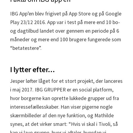
IBG App’en blev frigivet på App Store og på Google
Play 23/12 2016. App var i test på mere end 10 bo-
og dagtilbud landet over gennem en periode på 6
måneder og mere end 100 brugere fungerede som
“betatestere”.
I lytter efter…
Jesper løfter låget for et stort projekt, der lanceres
i maj 2017. IBG GRUPPER er en social platform,
hvor borgerne kan oprette lukkede grupper ud fra
interessefællesskaber. Han viser pigerne nogle
skærmbilleder af den nye funktion, og Mathilde
synes, at det virker smart: “Hvis vi skal i Tivoli, så
kan vi lave gruppe, hvor vi aftaler, hvordan vi