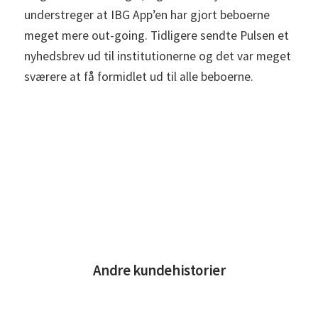
understreger at IBG App’en har gjort beboerne
meget mere out-going. Tidligere sendte Pulsen et
nyhedsbrev ud til institutionerne og det var meget
sværere at få formidlet ud til alle beboerne.
Andre kundehistorier
Læs De unges hverdag i centrum – med IBG som støtte