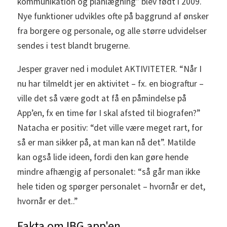
kommunikation og planlægning” blev født i 2009.
Nye funktioner udvikles ofte på baggrund af ønsker
fra borgere og personale, og alle større udvidelser
sendes i test blandt brugerne.
Jesper graver ned i modulet AKTIVITETER. “Når I
nu har tilmeldt jer en aktivitet – fx. en biograftur –
ville det så være godt at få en påmindelse på
App’en, fx en time før I skal afsted til biografen?”
Natacha er positiv: “det ville være meget rart, for
så er man sikker på, at man kan nå det”. Matilde
kan også lide ideen, fordi den kan gøre hende
mindre afhængig af personalet: “så går man ikke
hele tiden og spørger personalet – hvornår er det,
hvornår er det..”
Fakta om IBG app'en