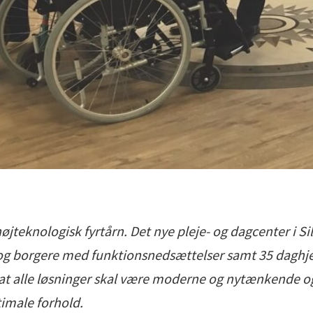
øjteknologisk fyrtårn. Det nye pleje- og dagcenter i S
 og borgere med funktionsnedsættelser samt 35 daghj
, at alle løsninger skal være moderne og nytænkende o
imale forhold.