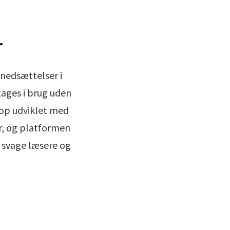
r
nedsættelser i
tages i brug uden
top udviklet med
r, og platformen
 svage læsere og