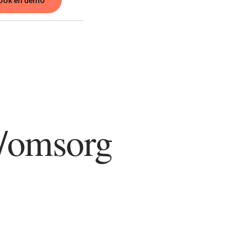
ook en demo
d/omsorg