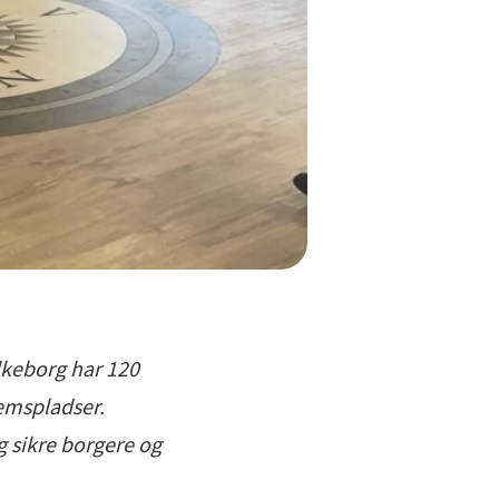
ilkeborg har 120
emspladser.
g sikre borgere og