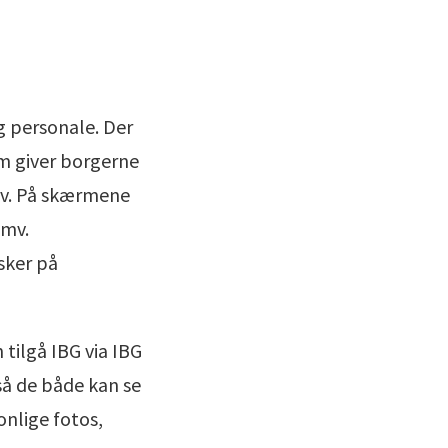
g personale. Der
om giver borgerne
liv. På skærmene
 mv.
sker på
 tilgå IBG via IBG
så de både kan se
onlige fotos,