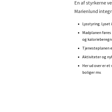
En af styrkerne ve
Marienlund integre
Lysstyring. Lyset 
Madplanen føres 
og kalorieberegn
Tjenesteplanen e
Aktiviteter og ny
Her ud over er et
boliger mv.