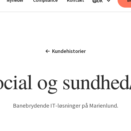
B
DK
Kundehistorier
ocial og sundhe
Banebrydende IT-løsninger på Marienlund.