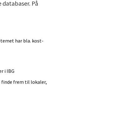
e databaser. På
temet har bla. kost-
r i IBG
finde frem til lokaler,