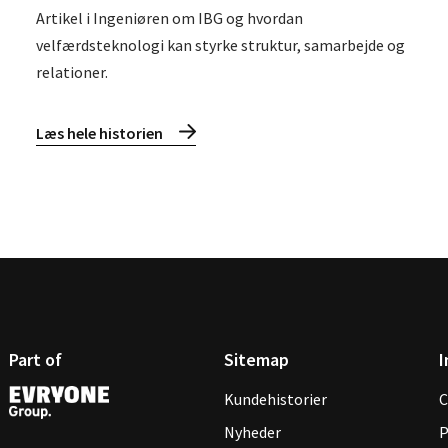
Artikel i Ingeniøren om IBG og hvordan
velfærdsteknologi kan styrke struktur, samarbejde og
relationer.
Læs hele historien
Part of
Sitemap
I
Kundehistorier
C
Nyheder
P