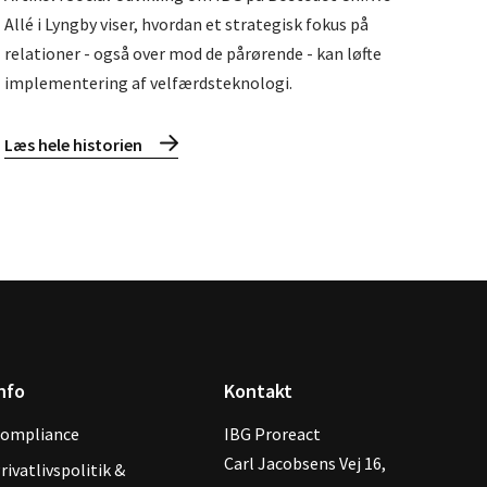
Allé i Lyngby viser, hvordan et strategisk fokus på
relationer - også over mod de pårørende - kan løfte
implementering af velfærdsteknologi.
Læs hele historien
nfo
Kontakt
ompliance
IBG Proreact
‍Carl Jacobsens Vej 16,
rivatlivspolitik &