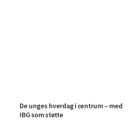
Læs De unges hverdag i centrum – med IBG som støtte
De unges hverdag i centrum – med
IBG som støtte