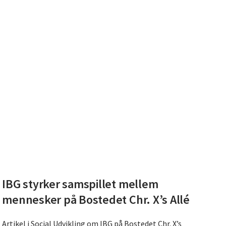
Læs IBG styrker samspillet mellem mennesker på Bostedet Chr. X
IBG styrker samspillet mellem
mennesker på Bostedet Chr. X’s Allé
Artikel i Social Udvikling om IBG på Bostedet Chr. X’s