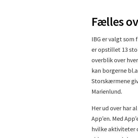
Fælles ov
IBG er valgt som 
er opstillet 13 s
overblik over hver
kan borgerne bl.a.
Storskærmene give
Marienlund.
Her ud over har al
App’en. Med App’e
hvilke aktiviteter