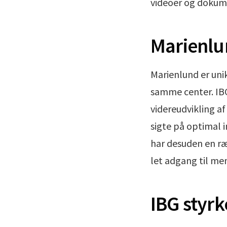
videoer og dokum
Marienlu
Marienlund er uni
samme center. IBG
videreudvikling a
sigte på optimal 
har desuden en ræ
let adgang til me
IBG styrk