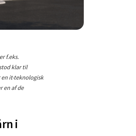
r f.eks.
od klar til
 en it-teknologisk
r en af de
rn i