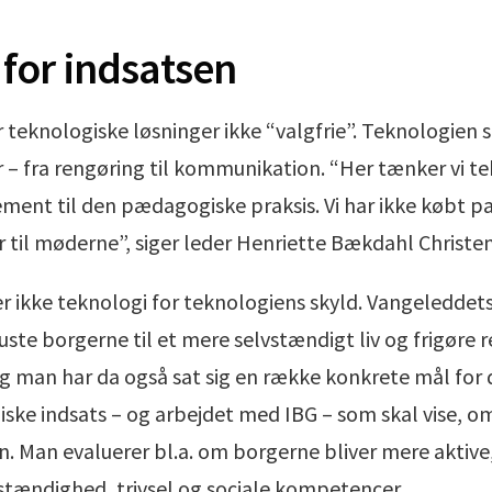
for indsatsen
teknologiske løsninger ikke “valgfrie”. Teknologien s
er – fra rengøring til kommunikation. “Her tænker vi 
ment til den pædagogiske praksis. Vi har ikke købt pa
r til møderne”, siger leder Henriette Bækdahl Christe
ikke teknologi for teknologiens skyld. Vangeleddets f
ste borgerne til et mere selvstændigt liv og frigøre r
 man har da også sat sig en række konkrete mål for
ske indsats – og arbejdet med IBG – som skal vise, o
. Man evaluerer bl.a. om borgerne bliver mere aktive
vstændighed, trivsel og sociale kompetencer.