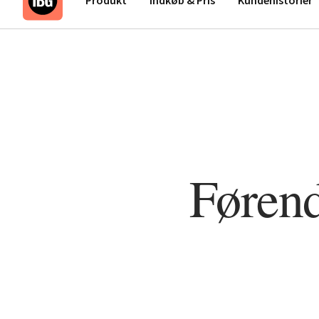
Førend