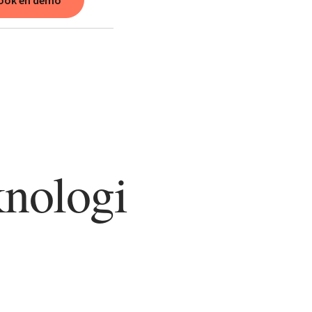
ook en demo
knologi