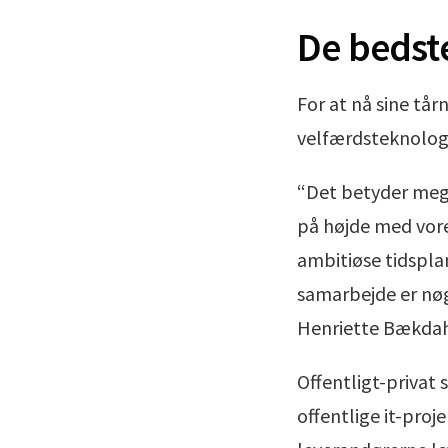
De bedst
For at nå sine tå
velfærdsteknologi
“Det betyder mege
på højde med vores
ambitiøse tidspla
samarbejde er nøg
Henriette Bækdah
Offentligt-privat
offentlige it-proj