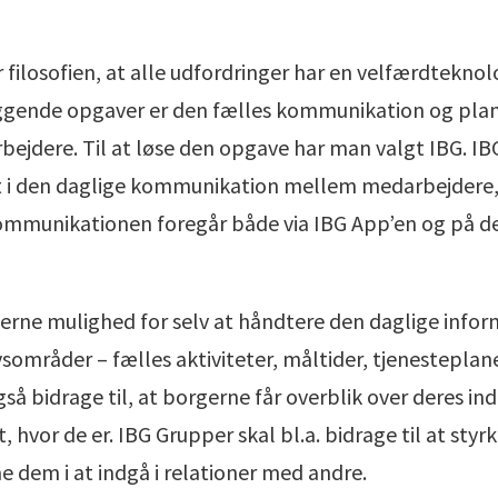
filosofien, at alle udfordringer har en velfærdteknol
ggende opgaver er den fælles kommunikation og pl
ejdere. Til at løse den opgave har man valgt IBG. I
nt i den daglige kommunikation mellem medarbejdere
ommunikationen foregår både via IBG App’en og på de
gerne mulighed for selv at håndtere den daglige infor
vsområder – fælles aktiviteter, måltider, tjenestepla
så bidrage til, at borgerne får overblik over deres ind
 hvor de er. IBG Grupper skal bl.a. bidrage til at sty
ne dem i at indgå i relationer med andre.