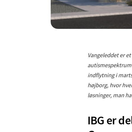
Vangeleddet er et 
autismespektrum o
indflytning i mart
højborg, hvor hver
løsninger, man har
IBG er de