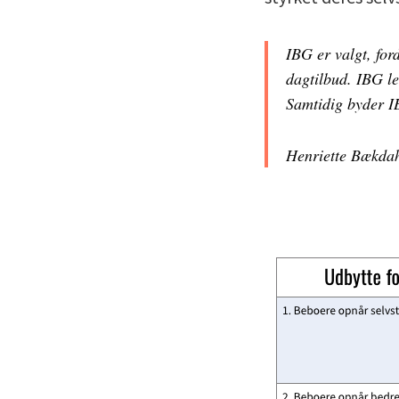
IBG er valgt, fo
dagtilbud. IBG le
Samtidig byder IB
Henriette Bækdah