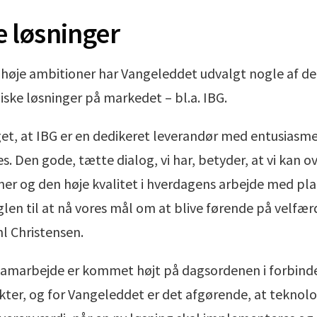
e løsninger
rnhøje ambitioner har Vangeleddet udvalgt nogle af d
ske løsninger på markedet – bl.a. IBG.
t, at IBG er en dedikeret leverandør med entusiasm
. Den gode, tætte dialog, vi har, betyder, at vi kan o
ner og den høje kvalitet i hverdagens arbejde med pl
len til at nå vores mål om at blive førende på velfærd
l Christensen.
 samarbejde er kommet højt på dagsordenen i forbin
ekter, og for Vangeleddet er det afgørende, at teknolo