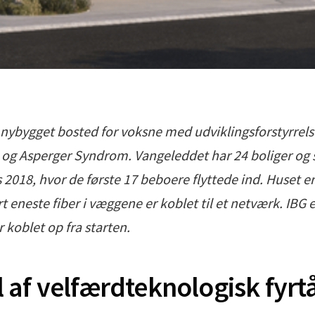
nybygget bosted for voksne med udviklingsforstyrrelse
g Asperger Syndrom. Vangeleddet har 24 boliger og st
s 2018, hvor de første 17 beboere flyttede ind. Huset er
t eneste fiber i væggene er koblet til et netværk. IBG e
 koblet op fra starten.
l af velfærdteknologisk fyrtå