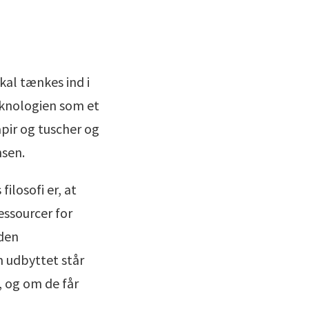
kal tænkes ind i
teknologien som et
pir og tuscher og
nsen.
ilosofi er, at
essourcer for
 den
m udbyttet står
, og om de får