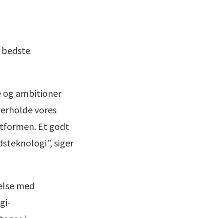
e bedste
e og ambitioner
verholde vores
atformen. Et godt
steknologi”, siger
delse med
gi-