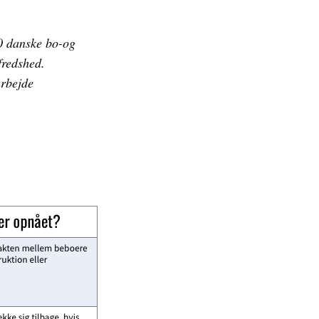
20 danske bo-og
fredshed.
arbejde