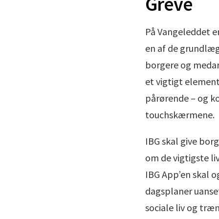
Greve
På Vangeleddet er 
en af de grundlæ
borgere og medarb
et vigtigt eleme
pårørende – og k
touchskærmene.
IBG skal give bor
om de vigtigste li
IBG App’en skal og
dagsplaner uanset,
sociale liv og træ