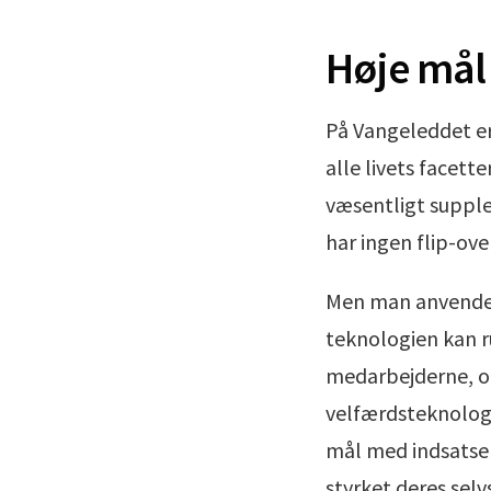
Høje mål 
På Vangeleddet er 
alle livets facett
væsentligt supple
har ingen flip-ove
Men man anvender 
teknologien kan ru
medarbejderne, og
velfærdsteknologi
mål med indsatsen
styrket deres sel