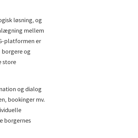
ogisk løsning, og
anlægning mellem
BG-platformen er
, borgere og
 store
mation og dialog
nen, bookinger mv.
ividuelle
rke borgernes