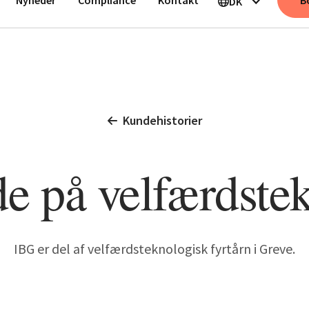
B
DK
Kundehistorier
e på velfærdste
IBG er del af velfærdsteknologisk fyrtårn i Greve.