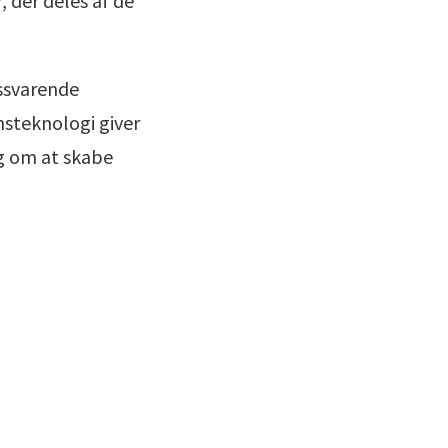
, der deles af de
dssvarende
steknologi giver
g om at skabe
Læs IBG styrker samspillet mellem mennesker på Bostedet Chr. X