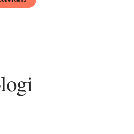
ook en demo
logi