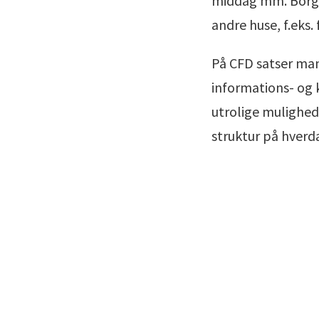
middag mm. Borgere
andre huse, f.eks.
På CFD satser man
informations- og
utrolige mulighed
struktur på hverd
Læs De unges hverdag i centrum – med IBG som støtte