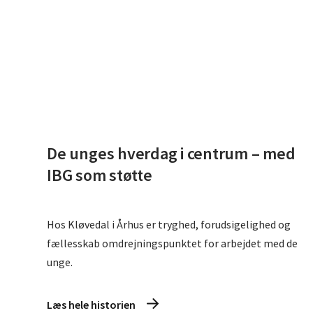
De unges hverdag i centrum – med
IBG som støtte
Hos Kløvedal i Århus er tryghed, forudsigelighed og
fællesskab omdrejningspunktet for arbejdet med de
unge.
Læs hele historien