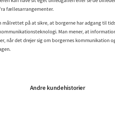
n kan have sit eget billedgalleri eller se de billeder
 fra fællesarrangementer.
 målrettet på at sikre, at borgerne har adgang til ti
 kommunikationsteknologi. Man mener, at information
er, når det drejer sig om borgernes kommunikation o
agen.
Andre kundehistorier
Læs Digital planlægning skaber sammenhæng i hverdagen