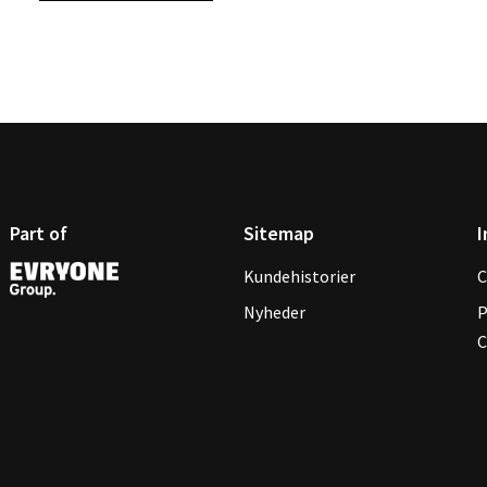
Part of
Sitemap
I
Kundehistorier
C
Nyheder
P
C