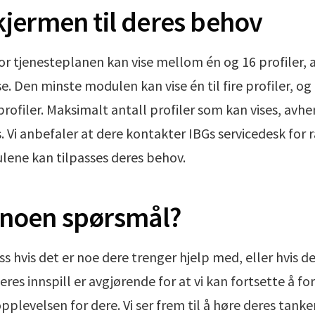
kjermen til deres behov
r tjenesteplanen kan vise mellom én og 16 profiler, 
. Den minste modulen kan vise én til fire profiler, og
rofiler. Maksimalt antall profiler som kan vises, avh
 Vi anbefaler at dere kontakter IBGs servicedesk for 
ene kan tilpasses deres behov.
 noen spørsmål?
 hvis det er noe dere trenger hjelp med, eller hvis der
res innspill er avgjørende for at vi kan fortsette å f
plevelsen for dere. Vi ser frem til å høre deres tank