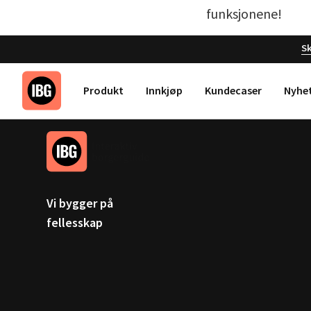
funksjonene!
Sk
Produkt
Innkjøp
Kundecaser
Nyhe
Vi bygger på
fellesskap