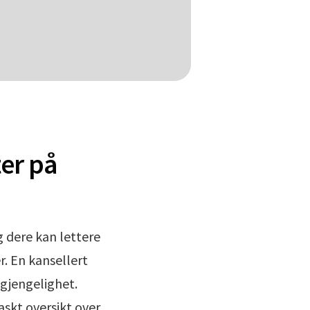
ter på
g dere kan lettere
r. En kansellert
lgjengelighet.
skt oversikt over