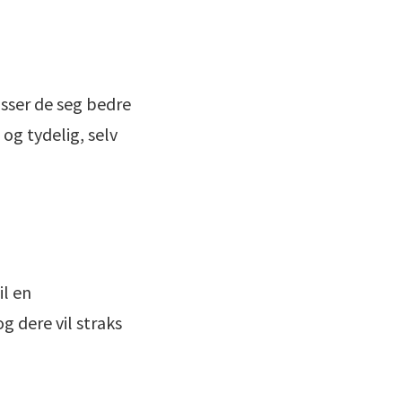
asser de seg bedre
 og tydelig, selv
a
il en
g dere vil straks