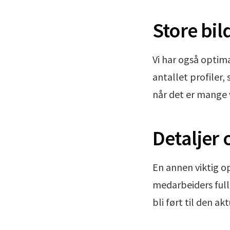
Store bil
Vi har også optima
antallet profiler, 
når det er mange v
Detaljer 
En annen viktig op
medarbeiders fulle
bli ført til den a