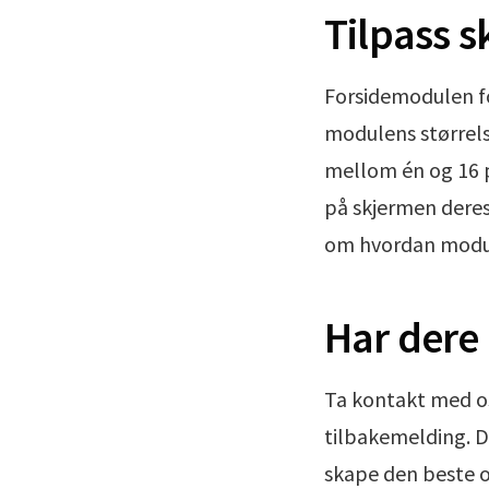
Tilpass s
Forsidemodulen fo
modulens størrelse
mellom én og 16 p
på skjermen deres.
om hvordan modul
Har dere
Ta kontakt med oss
tilbakemelding. De
skape den beste op