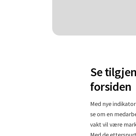
Se tilgje
forsiden
Med nye indikator
se om en medarbeid
vakt vil være mark
Med de etterspurt