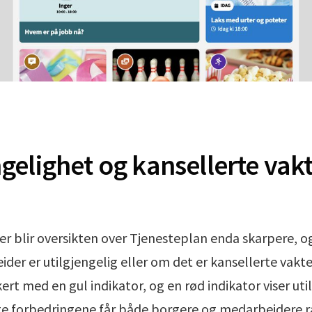
ngelighet og kansellerte vak
er blir oversikten over Tjenesteplan enda skarpere, o
er er utilgjengelig eller om det er kansellerte vakte
ert med en gul indikator, og en rød indikator viser uti
e forbedringene får både borgere og medarbeidere ra