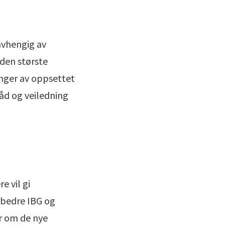
avhengig av
 den største
enger av oppsettet
råd og veiledning
e vil gi
orbedre IBG og
er om de nye