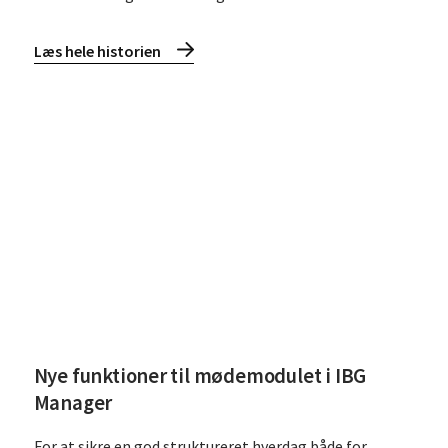
Læs hele historien
Læs
Nye funktioner til mødemodulet i IBG
Manager
For at sikre en god struktureret hverdag både for