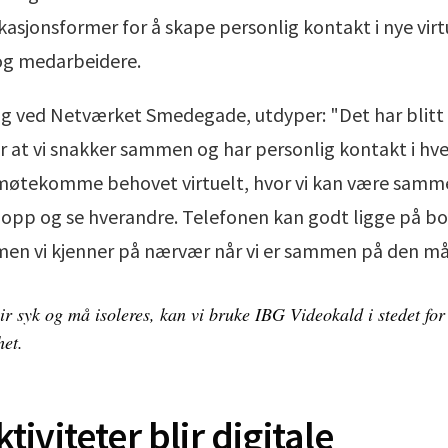
asjonsformer for å skape personlig kontakt i nye vir
g medarbeidere.
 ved Netværket Smedegade, utdyper: "Det har blitt t
or at vi snakker sammen og har personlig kontakt i h
 imøtekomme behovet virtuelt, hvor vi kan være sam
 opp og se hverandre. Telefonen kan godt ligge på bo
men vi kjenner på nærvær når vi er sammen på den må
ir syk og må isoleres, kan vi bruke IBG Videokald i stedet for 
het.
tiviteter blir digitale