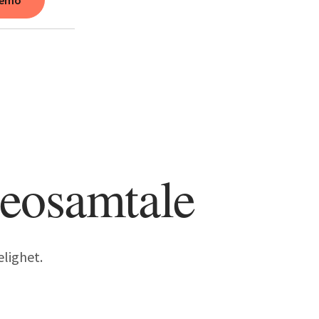
 demo
deosamtale
elighet.