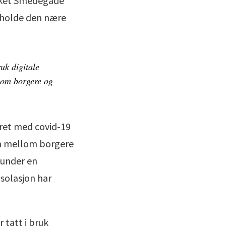
ærket Smedegade
ttholde den nære
uk digitale
lom borgere og
ret med covid-19
en mellom borgere
 under en
solasjon har
tatt i bruk