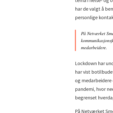
tema i helse- og 
har de valgt å be
personlige kontak
På Netværket Smed
kommunikasjonsfo
medarbeidere.
Lockdown har unde
har vist botilbu
og medarbeidere e
pandemi, hvor ned
begrenset hverda
På Netværket Smed