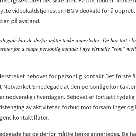
omsorgssektoren det siste året. På botilbudet Netv
nytte videokaldstjenesten IBG Videokald for å oppre
ten på avstand.
egade har de derfor måtte tenke annerledes. De har tatt i br
rmer for å skape personlig kontakt i nye virtuelle "rom" mel
rstreket behovet for personlig kontakt Det første å
det Netværket Smedegade at den personlige kontakt
r nødvendig i hverdagen. Behovet er fortsatt tydelig
stenging av aktiviteter, forbud mot forsamlinger og i
gens kontaktflater.
egade har de derfor måtte tenke annerledes. De har 