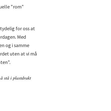
tuelle "rom"
ydelig for oss at
verdagen. Med
men og i samme
rdet uten at vi må
ten".
å stå i plastdrakt