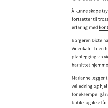
Å kunne skape try
fortsetter til tro
erfaring med
kont
Borgeren Dicte ha
Videokald. I den f
planlegging via v
har sittet hjemme
Marianne legger t
veiledning og hje
for eksempel går s
butikk og ikke få