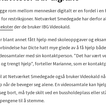
gge rom mellom mennesker digitalt er en fordel i en
ss for restriksjoner. Netværket Smedegade har derfor 
ekster
der de bruker IBG Videokald.
r blant annet fått hjelp med skoleoppgaver og eksa
orbindelse har Dicte hatt mye glede av å få hjelp båd
ideosamtaler med sin kontaktperson. "Det har vært ve
 og trengt hjelp", forteller Marianne, som er kontaktp
il at Netværket Smedegade også bruker Videokald nå
lp når de beveger seg alene. En videosamtale kan hjel
eg bort, må tyde skilt ved en bussholdeplass eller stå
r pengene til å stemme.