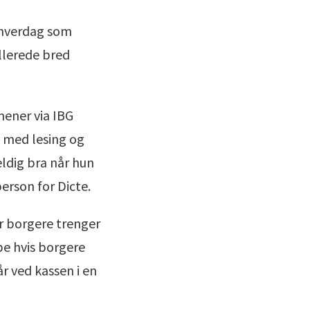
 hverdag som
allerede bred
mener via IBG
e med lesing og
ldig bra når hun
erson for Dicte.
r borgere trenger
pe hvis borgere
r ved kassen i en