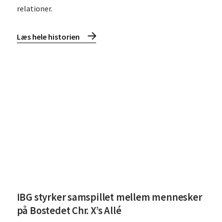
relationer.
Læs hele historien
Læs IBG styrker samspillet mellem mennesker på Bostedet Ch
IBG styrker samspillet mellem mennesker
på Bostedet Chr. X’s Allé