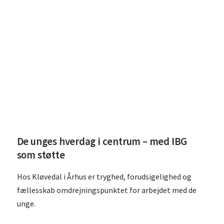
Læs De unges hverdag i centrum – med IBG som støtte
De unges hverdag i centrum – med IBG
som støtte
Hos Kløvedal i Århus er tryghed, forudsigelighed og
fællesskab omdrejningspunktet for arbejdet med de
unge.