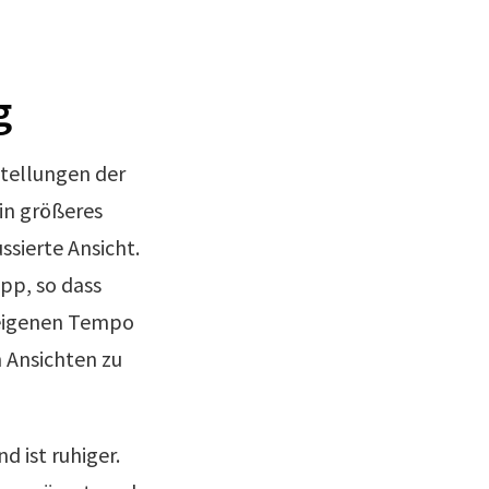
g
stellungen der
in größeres
ssierte Ansicht.
App, so dass
m eigenen Tempo
 Ansichten zu
d ist ruhiger.